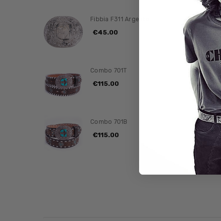
Fibbia F311 Argento
€45.00
Combo 701T
€115.00
Combo 701B
€115.00