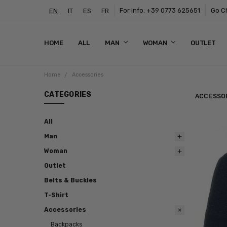
For info: +39 0773 625651
Go Ch
EN
IT
ES
FR
HOME
ALL
MAN
WOMAN
OUTLET
Home
Accessories
CATEGORIES
ACCESSO
All
Man
Woman
Outlet
Belts & Buckles
T-Shirt
Accessories
Backpacks