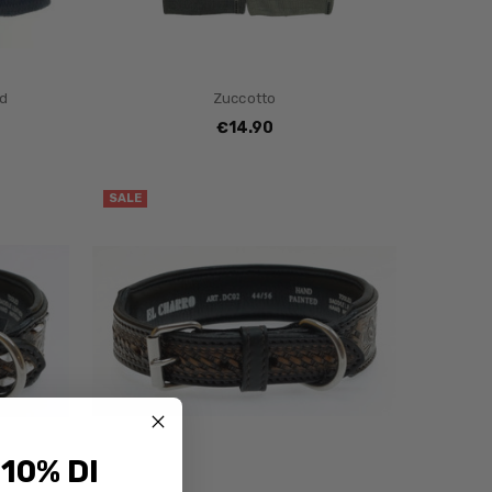
rd
Zuccotto
€14.90
SALE
 10% DI