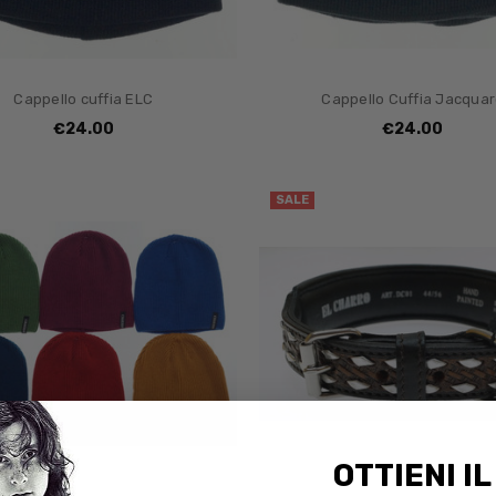
Cappello cuffia ELC
Cappello Cuffia Jacqua
€24.00
€24.00
SALE
OTTIENI IL