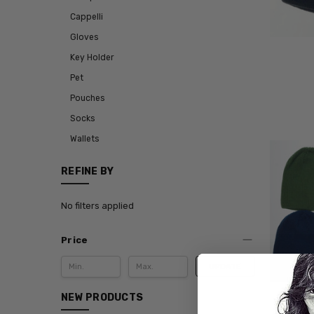
Cappelli
Gloves
Key Holder
Pet
Pouches
Socks
Wallets
REFINE BY
No filters applied
Price
UPDATE
NEW PRODUCTS