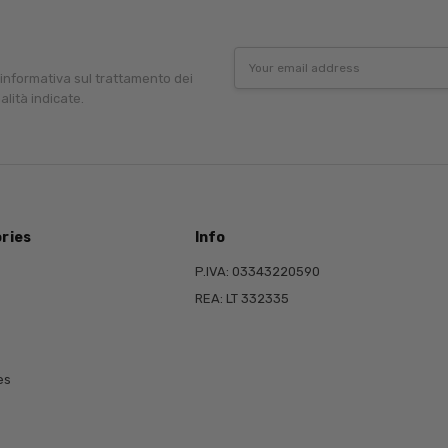
Email
Address
'informativa sul trattamento dei
alità indicate.
ries
Info
P.IVA: 03343220590
REA: LT 332335
es