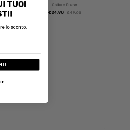
I TUOI
Collare Bruno
TI!
€24.90
€49.00
re lo sconto.
MI!
IE