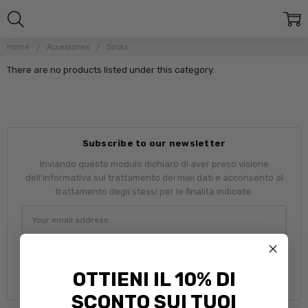
Home
Accessories
Socks
There are no products listed under this category.
Subscribe to our newsletter
Inviando questo modulo dichiaro di aver preso visione
dell'informativa sul trattamento dei miei dati e acconsento al
trattamento degli stessi per le finalità indicate.
Email
Address
OTTIENI IL 10% DI
SCONTO SUI TUOI