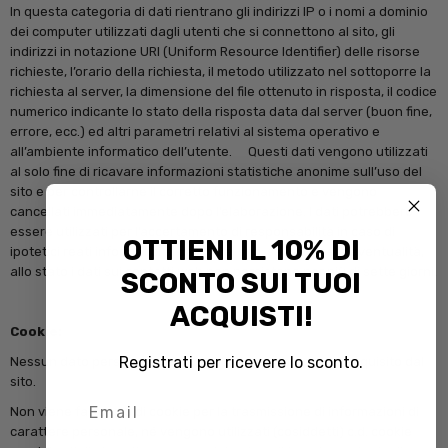
In questa categoria di dati rientrano gli indirizzi IP o i nomi a dominio
dei computer utilizzati dagli utenti che si connettono al sito, gli
indirizzi in notazione URI (Uniform Resource Identifier) delle risorse
richieste, l’orario della richiesta, il metodo utilizzato nel sottoporre la
richiesta al server, la dimensione del file ottenuto in risposta, il codice
numerico indicante lo stato della risposta data dal server (buon fine,
errore, ecc.) ed altri parametri relativi al sistema operativo e
all’ambiente informatico dell’utente. Questi dati vengono utilizzati
al solo fine di ricavare informazioni statistiche anonime sull’uso del
sito e per controllarne il corretto funzionamento e vengono
cancellati immediatamente dopo l’elaborazione. I dati potrebbero
essere utilizzati per l’accertamento di responsabilità in caso di
OTTIENI IL 10% DI
ipotetici reati informatici ai danni del sito: salva questa eventualità,
allo stato i dati sui contatti web non persistono per più di sette giorni.
SCONTO SUI TUOI
ACQUISTI!
Cookie:
Registrati per ricevere lo sconto.
Nessun dato personale degli utenti viene in proposito acquisito dal
sito.
Email
Non viene fatto uso di cookie per la trasmissione di informazioni di
carattere personale, né vengono utilizzati (cosiddetti) c.d. cookie