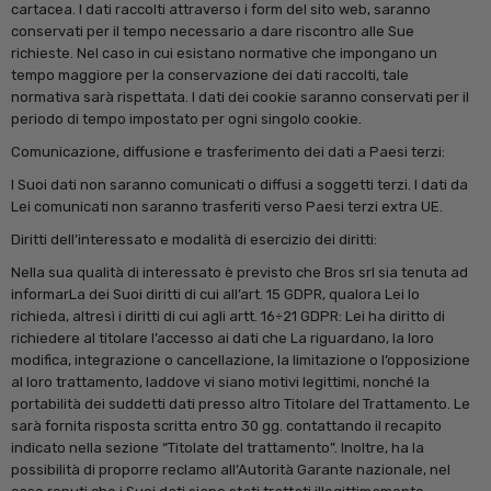
cartacea. I dati raccolti attraverso i form del sito web, saranno
conservati per il tempo necessario a dare riscontro alle Sue
richieste. Nel caso in cui esistano normative che impongano un
tempo maggiore per la conservazione dei dati raccolti, tale
normativa sarà rispettata. I dati dei cookie saranno conservati per il
periodo di tempo impostato per ogni singolo cookie.
Comunicazione, diffusione e trasferimento dei dati a Paesi terzi:
I Suoi dati non saranno comunicati o diffusi a soggetti terzi. I dati da
Lei comunicati non saranno trasferiti verso Paesi terzi extra UE.
Diritti dell’interessato e modalità di esercizio dei diritti:
Nella sua qualità di interessato è previsto che Bros srl sia tenuta ad
informarLa dei Suoi diritti di cui all’art. 15 GDPR, qualora Lei lo
richieda, altresì i diritti di cui agli artt. 16÷21 GDPR: Lei ha diritto di
richiedere al titolare l’accesso ai dati che La riguardano, la loro
modifica, integrazione o cancellazione, la limitazione o l’opposizione
al loro trattamento, laddove vi siano motivi legittimi, nonché la
portabilità dei suddetti dati presso altro Titolare del Trattamento. Le
sarà fornita risposta scritta entro 30 gg. contattando il recapito
indicato nella sezione “Titolate del trattamento”. Inoltre, ha la
possibilità di proporre reclamo all’Autorità Garante nazionale, nel