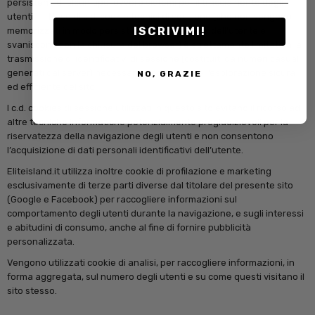
persistenti di alcun tipo, ovvero sistemi per il tracciamento degli
utenti. L’uso di c.d. cookie tecnici di sessione (che non vengono
ISCRIVIMI!
memorizzati in modo persistente sul computer dell’utente e
svaniscono con la chiusura del browser) è strettamente limitato alla
trasmissione di identificativi di sessione (costituiti da numeri casuali
generati dal server) necessari per consentire l’esplorazione sicura
NO, GRAZIE
ed efficiente del sito.
I c.d. cookies di sessione utilizzati in questo sito evitano il ricorso ad
altre tecniche informatiche potenzialmente pregiudizievoli per la
riservatezza della navigazione degli utenti e non consentono
l’acquisizione di dati personali identificativi dell’utente.
Eliteisland.it utilizza inoltre cookie di profilazione e marketing
esclusivamente di terze parti diverse dal titolare del presente sito
(Google e Facebook) per raccogliere informazioni sul
comportamento degli utenti durante la navigazione, e sugli interessi
e abitudini di consumo, anche al fine di fornire pubblicità
personalizzata.
Vengono utilizzati cookie di analisi, per raccogliere informazioni, in
forma aggregata, sul numero degli utenti e su come questi visitano il
sito stesso.