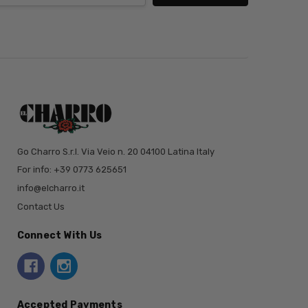
Go Charro S.r.l. Via Veio n. 20 04100 Latina Italy
For info: +39 0773 625651
info@elcharro.it
Contact Us
Connect With Us
Accepted Payments