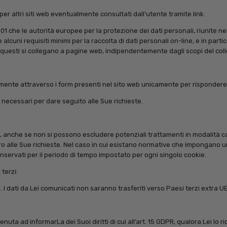
er altri siti web eventualmente consultati dall’utente tramite link.
che le autorità europee per la protezione dei dati personali, riunite nel G
cuni requisiti minimi per la raccolta di dati personali on-line, e in partic
do questi si collegano a pagine web, indipendentemente dagli scopi del co
eamente attraverso i form presenti nel sito web unicamente per rispondere 
 necessari per dare seguito alle Sue richieste.
a, anche se non si possono escludere potenziali trattamenti in modalità car
o alle Sue richieste. Nel caso in cui esistano normative che impongano u
onservati per il periodo di tempo impostato per ogni singolo cookie.
terzi:
. I dati da Lei comunicati non saranno trasferiti verso Paesi terzi extra UE
uta ad informarLa dei Suoi diritti di cui all’art. 15 GDPR, qualora Lei lo richi