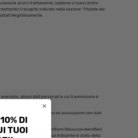
pposizione al loro trattamento, laddove vi siano motivi
ntattando il recapito indicato nella sezione “Titolate del
rattati illegittimamente.
sercizio, alcuni dati personali la cui trasmissione è
bbero, attraverso elaborazioni ed associazioni con dati
 10% DI
I TUOI
i indirizzi in notazione URI (Uniform Resource Identifier)
o in risposta, il codice numerico indicante lo stato della