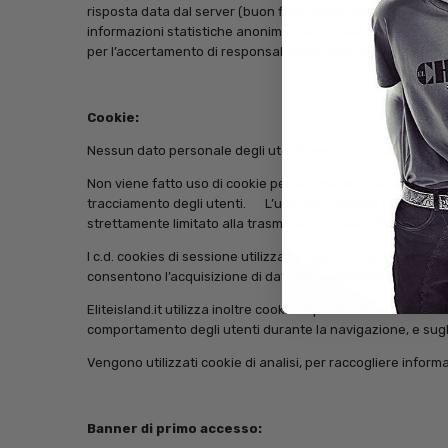
risposta data dal server (buon fine, errore, ecc.) ed altri p
informazioni statistiche anonime sull’uso del sito e per c
per l’accertamento di responsabilità in caso di ipotetici reat
Cookie:
Nessun dato personale degli utenti viene in proposito acqui
Non viene fatto uso di cookie per la trasmissione di informaz
tracciamento degli utenti. L’uso di c.d. cookie tecnici d
strettamente limitato alla trasmissione di identificativi di 
I c.d. cookies di sessione utilizzati in questo sito evitano 
consentono l’acquisizione di dati personali identificativi de
Eliteisland.it utilizza inoltre cookie di profilazione e mar
comportamento degli utenti durante la navigazione, e sugli 
Vengono utilizzati cookie di analisi, per raccogliere inform
Banner di primo accesso: