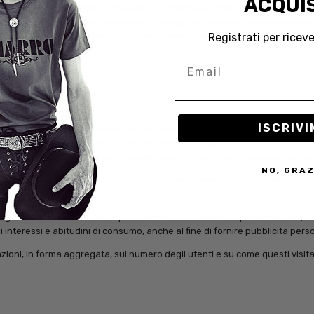
ACQUIS
arametri relativi al sistema operativo e all’ambiente informatico dell’utent
ontrollarne il corretto funzionamento e vengono cancellati immediatamente 
Registrati per riceve
i informatici ai danni del sito: salva questa eventualità, allo stato i dati 
Email
sito dal sito.
ISCRIVI
ioni di carattere personale, né vengono utilizzati (cosiddetti) c.d. cookie 
i sessione (che non vengono memorizzati in modo persistente sul computer
sessione (costituiti da numeri casuali generati dal server) necessari per co
NO, GRAZ
il ricorso ad altre tecniche informatiche potenzialmente pregiudizievoli pe
ll’utente.
keting esclusivamente di terze parti diverse dal titolare del presente sito 
interessi e abitudini di consumo, anche al fine di fornire pubblicità pers
azioni, in forma aggregata, sul numero degli utenti e su come questi visitan