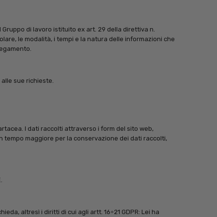
ruppo di lavoro istituito ex art. 29 della direttiva n.
olare, le modalità, i tempi e la natura delle informazioni che
llegamento.
alle sue richieste.
tacea. I dati raccolti attraverso i form del sito web,
n tempo maggiore per la conservazione dei dati raccolti,
.
eda, altresì i diritti di cui agli artt. 16÷21 GDPR: Lei ha