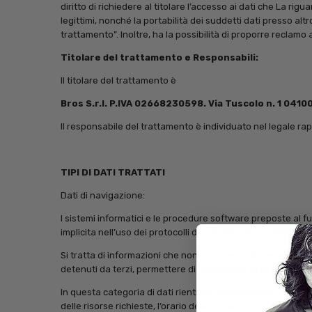
diritto di richiedere al titolare l’accesso ai dati che La rig
legittimi, nonché la portabilità dei suddetti dati presso alt
trattamento”. Inoltre, ha la possibilità di proporre reclamo a
Titolare del trattamento e Responsabili:
Il titolare del trattamento è
Bros S.r.l. P.IVA 02668230598. Via Tuscolo n. 1 0410
Il responsabile del trattamento è individuato nel legale ra
TIPI DI DATI TRATTATI
Dati di navigazione:
I sistemi informatici e le procedure software preposte al f
implicita nell’uso dei protocolli di comunicazione di Internet
Si tratta di informazioni che non sono raccolte per essere 
detenuti da terzi, permettere di identificare gli utenti.
In questa categoria di dati rientrano gli indirizzi IP o i nom
delle risorse richieste, l’orario della richiesta, il metodo ut