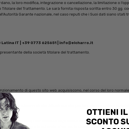
uardano, la loro modifica, integrazione o cancellazione, la limitazione o l’o
ro Titolare del Trattamento. Le sarà fornita risposta scritta entro 30 gg. co
ll’Autorità Garante nazionale, nel caso reputi che i Suoi dati siano stati t
0 Latina IT | +39 0773 625651 | info@elcharro.it
ppresentante della società titolare del trattamento.
unzionamento di questo sito web acquisiscono, nel corso del loro normale e
.
associate a interessati identificati, ma che per loro stessa natura potre
OTTIENI IL
SCONTO SU
i a dominio dei computer utilizzati dagli utenti che si connettono al sito, gl
ilizzato nel sottoporre la richiesta al server, la dimensione del file ottenut