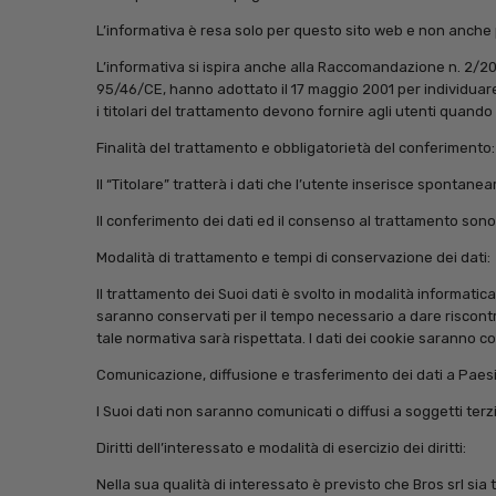
L’informativa è resa solo per questo sito web e non anche p
L’informativa si ispira anche alla Raccomandazione n. 2/2001 
95/46/CE, hanno adottato il 17 maggio 2001 per individuare al
i titolari del trattamento devono fornire agli utenti quan
Finalità del trattamento e obbligatorietà del conferimento:
Il “Titolare” tratterà i dati che l’utente inserisce spontan
Il conferimento dei dati ed il consenso al trattamento sono
Modalità di trattamento e tempi di conservazione dei dati:
Il trattamento dei Suoi dati è svolto in modalità informatic
saranno conservati per il tempo necessario a dare riscontr
tale normativa sarà rispettata. I dati dei cookie saranno c
Comunicazione, diffusione e trasferimento dei dati a Paesi 
I Suoi dati non saranno comunicati o diffusi a soggetti terzi
Diritti dell’interessato e modalità di esercizio dei diritti:
Nella sua qualità di interessato è previsto che Bros srl sia ten