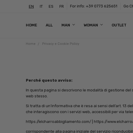
For info: +39 0773 625651
Go Ch
EN
IT
ES
FR
HOME
ALL
MAN
WOMAN
OUTLET
Home
Privacy e Cookie Policy
Perché questo avviso:
In questa pagina si descrivono le modalità di gestione del s
web stesso.
Si tratta di un’informativa che è resa ai sensi dell’art. 1
che interagiscono con i servizi web, accessibili per via telem
https://elcharroabbigliamento.com/
| https://www.elcharr
corrispondente alla pagina iniziale del servizio riconducibi