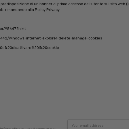
 predisposizione di un banner al primo accesso dell’utente sul sito web (
eb, rimandando alla Policy Privacy.
er/95647?hl=it
p/17442/windows-internet-explorer-delete-manage-cookies
re%20e%20disattivare%20i%20cookie
Email
Address
'informativa sul trattamento dei