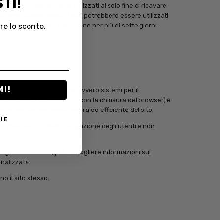
TI!
e. Questi dati vengono utilizzati al solo fine di ricavare
dopo l’elaborazione. I dati potrebbero essere utilizzati
re lo sconto.
sui contatti web non persistono per più di sette giorni.
MI!
persistenti di alcun tipo, ovvero sistemi per il
 dell’utente e svaniscono con la chiusura del browser) è
nsentire l’esplorazione sicura ed efficiente del sito.
IE
r la riservatezza della navigazione degli utenti e non
(Google e Facebook) per raccogliere informazioni sul
onalizzata.
o il sito stesso.