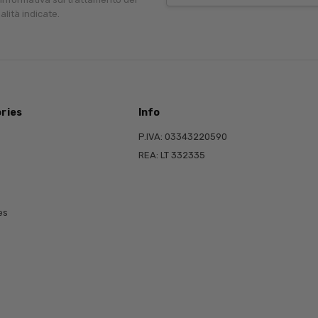
alità indicate.
ries
Info
P.IVA: 03343220590
REA: LT 332335
es