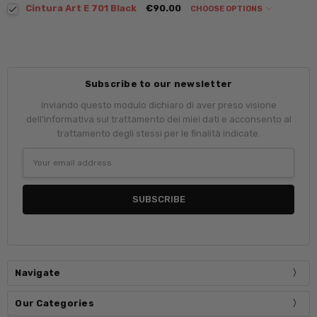
Cintura Art E 701 Black
€90.00
CHOOSE OPTIONS
Subscribe to our newsletter
Inviando questo modulo dichiaro di aver preso visione
dell'informativa sul trattamento dei miei dati e acconsento al
trattamento degli stessi per le finalità indicate.
Email
Address
Navigate
Our Categories