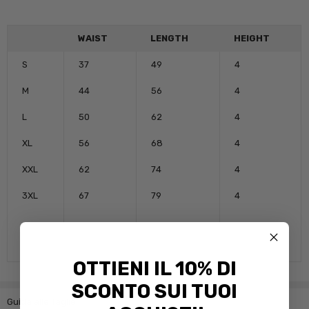
WAIST
LENGTH
HEIGHT
S
37
49
4
M
44
56
4
L
50
62
4
XL
56
68
4
XXL
62
74
4
3XL
67
79
4
OTTIENI IL 10% DI
SCONTO SUI TUOI
Guida alle Taglie