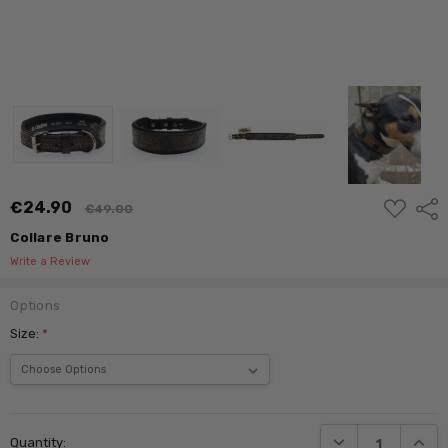
ADD
€24.90
Shar
€49.00
TO
WISH
Collare Bruno
LIST
Write a Review
Options
Size:
*
Current
Stock:
DECREASE QUANTI
INCRE
Quantity: