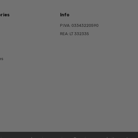
ries
Info
P.IVA: 03343220590
REA: LT 332335
es