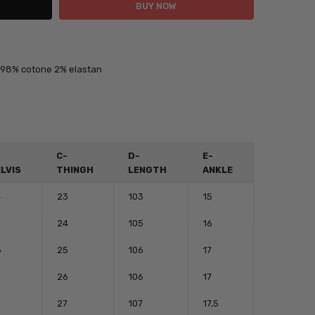
p 98% cotone 2% elastan
C-
D-
E-
LVIS
THINGH
LENGTH
ANKLE
4
23
103
15
6
24
105
16
8
25
106
17
0
26
106
17
2
27
107
17,5