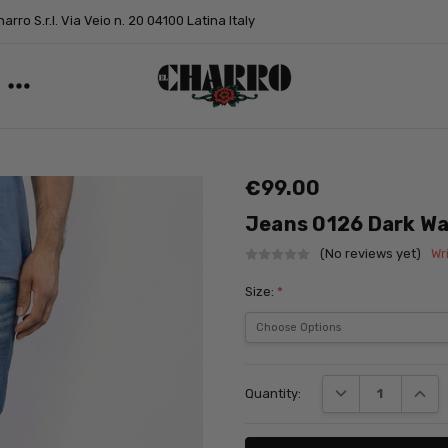
arro S.r.l. Via Veio n. 20 04100 Latina Italy
€99.00
Jeans 0126 Dark W
(No reviews yet)
Wr
Size:
*
Current
DECREASE QUANT
INCRE
Quantity:
Stock: