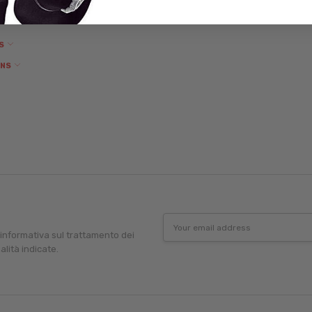
NS
ONS
Email
Address
'informativa sul trattamento dei
alità indicate.