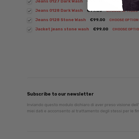
Jeans 0127 Dark Wash
€99.00
CHOOSE OPTIONS
Jeans 0128 Dark Wash
€99.00
CHOOSE OPTIONS
Jeans 0128 Stone Wash
€99.00
CHOOSE OPTIO
Jacket jeans stone wash
€99.00
CHOOSE OPTI
Subscribe to our newsletter
Inviando questo modulo dichiaro di aver preso visione dell
miei dati e acconsento al trattamento degli stessi per le fin