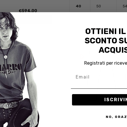
40
50
5
€594.00
ADD ALL SIX TO CART
OTTIENI IL
SCONTO SU
ACQUIS
Registrati per riceve
Email
ISCRIVI
NO, GRAZ
NS