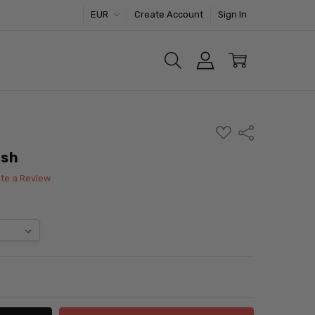
EUR
Create Account
Sign In
ADD
Share
TO
WISH
ash
LIST
ite a Review
ITY:
ASE QUANTITY: