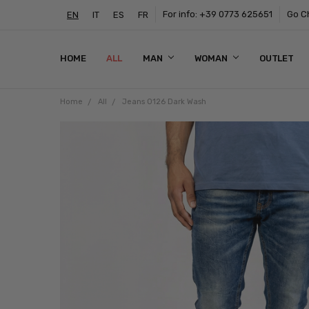
For info: +39 0773 625651
Go Ch
EN
IT
ES
FR
HOME
ALL
MAN
WOMAN
OUTLET
Home
All
Jeans 0126 Dark Wash