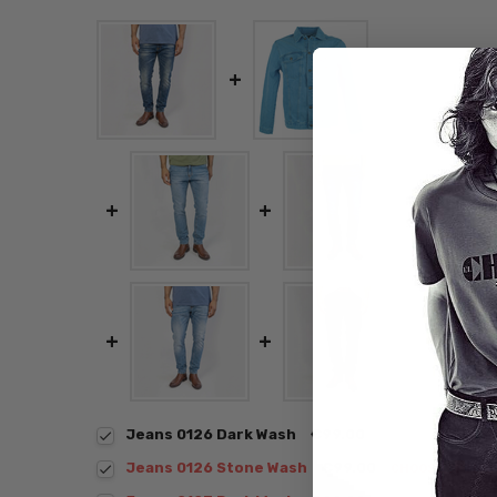
Jeans 0126 Dark Wash
€99.00
Jeans 0126 Stone Wash
€99.00
CHOOSE OPTIO