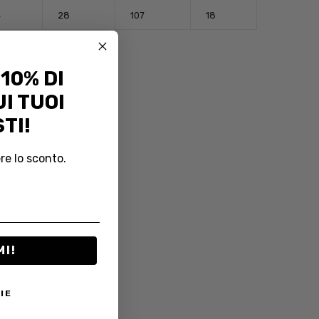
4
28
107
18
 10% DI
I TUOI
TI!
re lo sconto.
MI!
IE