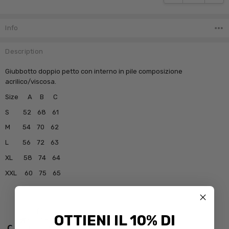
Info
Description
Giubbotto doppio petto con interno in pile composizione
acrilico/viscosa.
Size A B C
S 52 68 61
M 54 70 62
L 56 72 63
XL 58 74 64
XXL 60 75 65
OTTIENI IL 10% DI