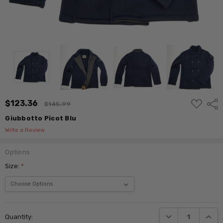
ADD
$123.36
Shar
$145.99
TO
WISH
Giubbotto Picot Blu
LIST
Write a Review
Options
Size:
*
Current
DECREASE QUANTI
INCRE
Quantity:
Stock: