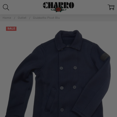
Home
Outlet
Giubbotto Picot Blu
SALE