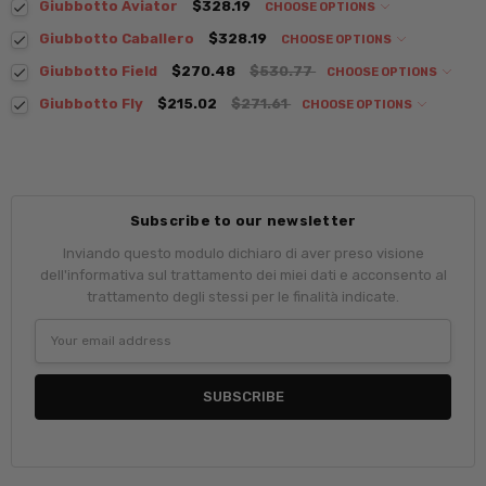
Giubbotto Aviator
$328.19
CHOOSE OPTIONS
Giubbotto Caballero
$328.19
CHOOSE OPTIONS
Giubbotto Field
$270.48
$530.77
CHOOSE OPTIONS
Giubbotto Fly
$215.02
$271.61
CHOOSE OPTIONS
Subscribe to our newsletter
Inviando questo modulo dichiaro di aver preso visione
dell'informativa sul trattamento dei miei dati e acconsento al
trattamento degli stessi per le finalità indicate.
Email
Address