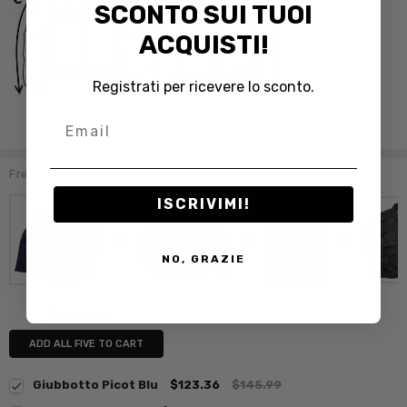
SCONTO SUI TUOI
ACQUISTI!
Registrati per ricevere lo sconto.
Email
Frequently Bought Together:
ISCRIVIMI!
NO, GRAZIE
$1,265.24
ADD ALL FIVE TO CART
Giubbotto Picot Blu
$123.36
$145.99