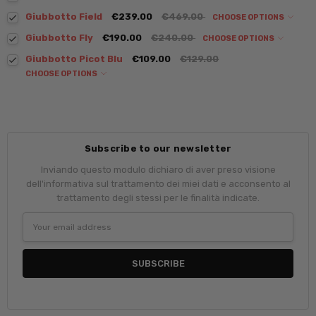
Giubbotto Field
€239.00
€469.00
CHOOSE OPTIONS
Giubbotto Fly
€190.00
€240.00
CHOOSE OPTIONS
Giubbotto Picot Blu
€109.00
€129.00
CHOOSE OPTIONS
Subscribe to our newsletter
Inviando questo modulo dichiaro di aver preso visione
dell'informativa sul trattamento dei miei dati e acconsento al
trattamento degli stessi per le finalità indicate.
Email
Address