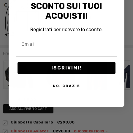
SCONTO SUI TUOI
ACQUISTI!
Registrati per ricevere lo sconto.
Email
Frequently Bought Together:
ISCRIVIMI!
NO, GRAZIE
€1,118.00
ADD ALL FIVE TO CART
Giubbotto Caballero
€290.00
Giubbotto Aviator
€290.00
CHOOSE OPTIONS