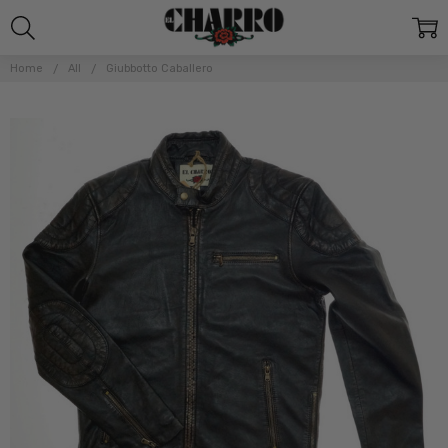
Home
All
Giubbotto Caballero