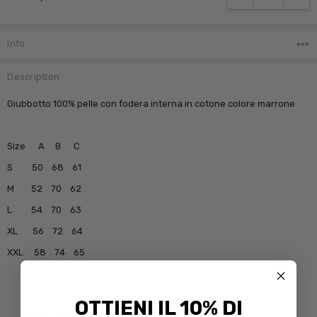
Info
Description
Giubbotto 100% pelle con fodera interna in cotone colore marrone
Size A B C
S 50 68 61
M 52 70 62
L 54 70 63
XL 56 72 64
XXL 58 74 65
OTTIENI IL 10% DI