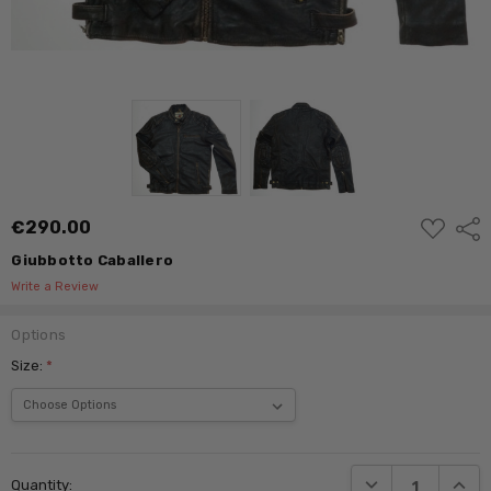
ADD
€290.00
Shar
TO
WISH
Giubbotto Caballero
LIST
Write a Review
Options
Size:
*
Current
Stock:
DECREASE QUANTI
INCRE
Quantity: