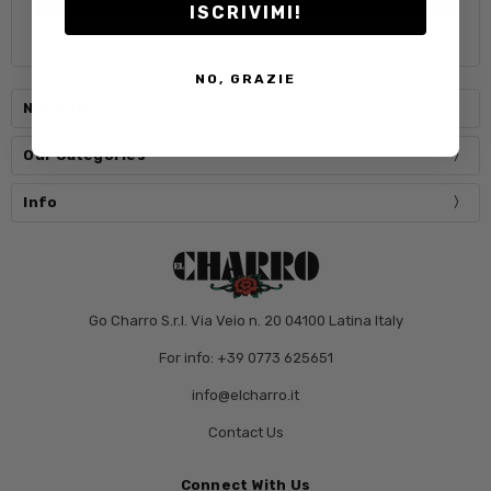
ISCRIVIMI!
NO, GRAZIE
Navigate
Our Categories
Info
Go Charro S.r.l. Via Veio n. 20 04100 Latina Italy
For info: +39 0773 625651
info@elcharro.it
Contact Us
Connect With Us