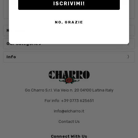
ISCRIVIMI!
NO, GRAZIE
Navigate
Our Categories
Info
Go Charro S.r.l. Via Veio n. 20 04100 Latina Italy
For info: +39 0773 625651
info@elcharro.it
Contact Us
Connect With Us