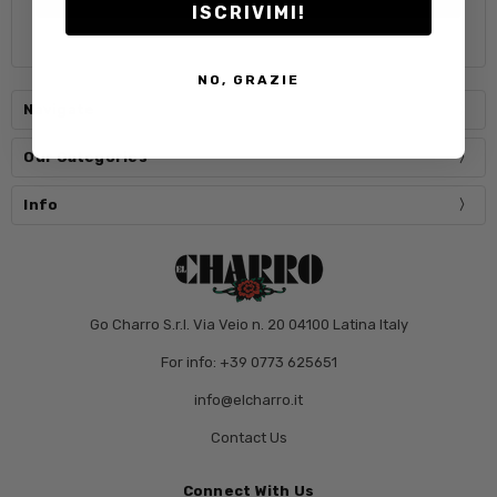
ISCRIVIMI!
NO, GRAZIE
Navigate
Our Categories
Info
Go Charro S.r.l. Via Veio n. 20 04100 Latina Italy
For info: +39 0773 625651
info@elcharro.it
Contact Us
Connect With Us