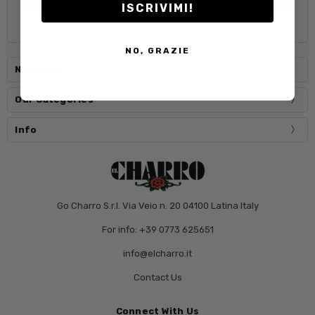
ISCRIVIMI!
NO, GRAZIE
Navigate
Our Categories
Info
Go Charro S.r.l. Via Veio n. 20 04100 Latina Italy
For info: +39 0773 625651
info@elcharro.it
Contact Us
Connect With Us