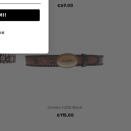
€69.00
MI!
IE
Combo F208 Black
€115.00