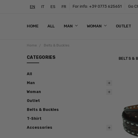
For info: +39 0773 625651
Go Ch
EN
IT
ES
FR
HOME
ALL
MAN
WOMAN
OUTLET
Home
Belts & Buckles
CATEGORIES
BELTS & 
All
Man
Woman
Outlet
Belts & Buckles
T-Shirt
Accessories