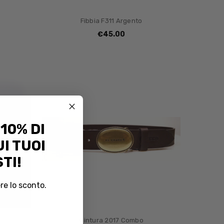
Fibbia F311 Argento
€45.00
 10% DI
I TUOI
TI!
re lo sconto.
Cintura 2017 Combo