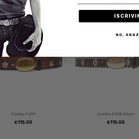
€115.00
€115.00
ISCRIVI
NO, GRAZ
Combo F209
Combo F208 Silver
€115.00
€115.00