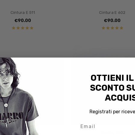
Cintura E 511
Cintura E 602
€90.00
€90.00
OTTIENI IL
SCONTO SU
ACQUIS
Registrati per riceve
Email
Combo 701T
Combo 701B