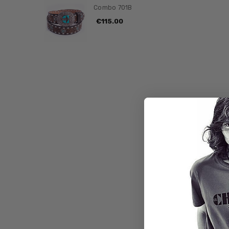
Combo 701B
€115.00