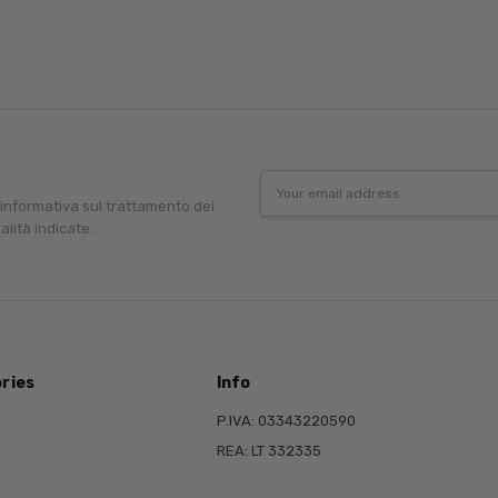
Email
Address
'informativa sul trattamento dei
alità indicate.
ries
Info
P.IVA: 03343220590
REA: LT 332335